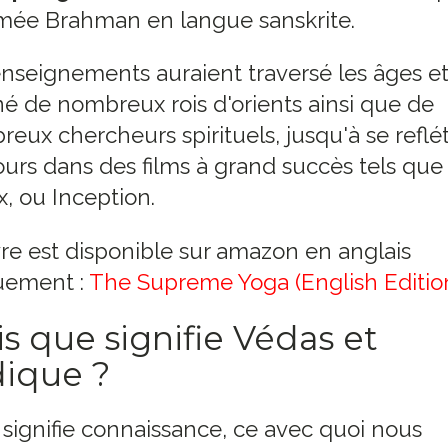
ée Brahman en langue sanskrite.
nseignements auraient traversé les âges e
né de nombreux rois d'orients ainsi que de
eux chercheurs spirituels, jusqu'à se reflé
ours dans des films à grand succès tels que
x, ou Inception.
vre est disponible sur amazon en anglais
uement :
The Supreme Yoga (English Editio
s que signifie Védas et
ique ?
signifie connaissance, ce avec quoi nous