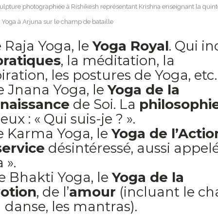
ulpture photographiée à Rishikesh représentant Krishna enseignant la quin
 Yoga à Arjuna sur le champ de bataille
e Raja Yoga, le
Yoga Royal
. Qui in
pratiques
, la méditation, la
iration, les postures de Yoga, etc
e Jnana Yoga, le
Yoga de la
naissance
de Soi. La
philosophi
ux : « Qui suis-je ? ».
Le Karma Yoga, le
Yoga de l’Actio
service
désintéressé, aussi appelé
 ».
e Bhakti Yoga, le
Yoga de la
otion
, de l’
amour
(incluant le ch
a danse, les mantras).