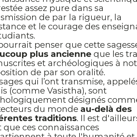
restée assez pure dans sa
smission de par la rigueur, la
stance et le courage des enseign
tudiants.
ourrait penser que cette sagesse
ucoup plus ancienne
que les tr
uscrites et archéologiques à not
osition de par son oralité.
sages qui l’ont transmise, appelé
is (comme Vasistha), sont
hologiquement désignés comme
tecteurs du monde
au-delà des
érentes traditions
. Il est d'ailleur
it que ces connaissances
artiennent à toute l'humanité et