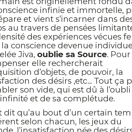
umain est originellement fondu 
onscience infinie et immortelle, p
épare et vient s’incarner dans de
s au travers de pensées limitante
ensité des expériences vécues fe
la conscience devenue individuel
lée Jiva,
oublie sa Source
. Pour
penser elle rechercherait
quisition d’objets, de pouvoir, la
sfaction des désirs ,etc... Tout ça 
ler son vide, qui est dû à l’oubli
infinité et de sa complétude.
st dit qu’au bout d’un certain tem
érent selon chacun, les jeux du
e, l’insatisfaction née des désir