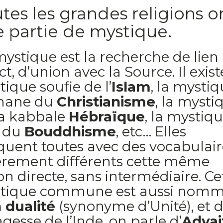
tes les grandes religions o
 partie de mystique.
ystique est la recherche de lien
ct, d’union avec la Source. Il exist
ique soufie de l’
Islam
, la mysti
nane du
Christianisme
, la mysti
la kabbale
Hébraïque
, la mystiq
 du
Bouddhisme
, etc… Elles
quent toutes avec des vocabulair
èrement différents cette même
n directe, sans intermédiaire. Ce
tique commune est aussi nom
 dualité
(synonyme d’Unité), et 
agesse de l’Inde, on parle d’
Advai