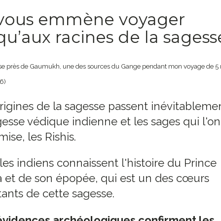
 vous emmène voyager
qu’aux racines de la sagess
ise près de Gaumukh, une des sources du Gange pendant mon voyage de 5 
6)
rigines de la sagesse passent inévitableme
gesse védique indienne et les sages qui l'on
mise, les Rishis.
les indiens connaissent l'histoire du Prince
et de son épopée, qui est un des cœurs
tants de cette sagesse.
évidences archéologiques confirment les