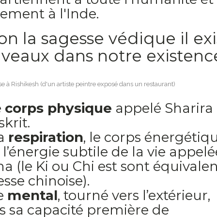
ement à l'Inde.
on la sagesse védique il exi
iveaux dans notre existence
se à Rishikesh (d'un artiste peintre exposé dans un restaurant)
e
corps physique
appelé Sharira
krit.
La
respiration
, le corps énergétiqu
à l’énergie subtile de la vie appelé
a (le Ki ou Chi est sont équivale
sse chinoise).
Le
mental
, tourné vers l’extérieur,
s sa capacité première de