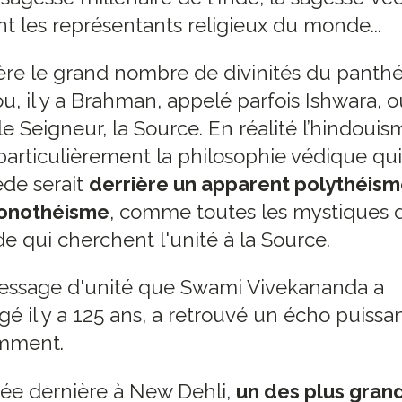
t les représentants religieux du monde...
ère le grand nombre de divinités du panth
u, il y a Brahman, appelé parfois Ishwara, o
 le Seigneur, la Source. En réalité l’hindouis
particulièrement la philosophie védique qui
de serait
derrière un apparent polythéisme
onothéisme
, comme toutes les mystiques 
 qui cherchent l'unité à la Source.
essage d'unité que Swami Vivekananda a
gé il y a 125 ans, a retrouvé un écho puissa
mment.
ée dernière à New Dehli,
un des plus gran