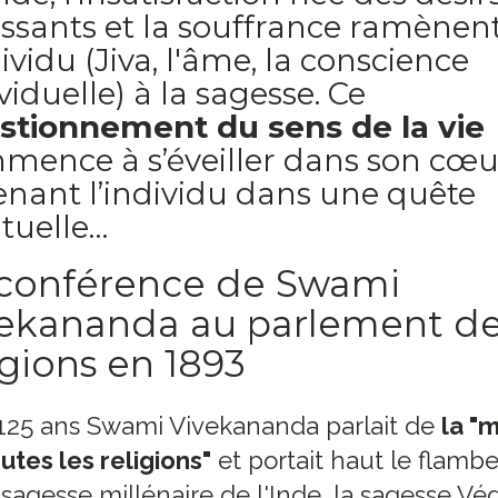
essants et la souffrance ramènen
dividu (Jiva, l'âme, la conscience
viduelle) à la sagesse. Ce
stionnement du sens de la vie
mence à s’éveiller dans son cœu
nant l’individu dans une quête
ituelle…
 conférence de Swami
vekananda au parlement d
igions en 1893
a 125 ans Swami Vivekananda parlait de
la "
utes les religions"
et portait haut le flamb
 sagesse millénaire de l'Inde, la sagesse Vé