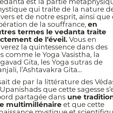
vedanta est la partie métaphysiq
ystique qui traite de la nature d
ivers et de notre esprit, ainsi que
ibération de la souffrance,
en
utres termes le vedanta traite
ectement de l’éveil.
Vous en
uverez la quintessence dans des
es comme le Yoga Vasistha, la
gavad Gita, les Yoga sutras de
njali, l’Ashtavakra Gita…
ait de par la littérature des Véda
 Upanishads que cette sagesse s’
bord partagée dans
une traditio
le multimillénaire
et que cette
naissance mystique et scientifiq