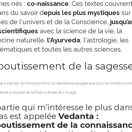
es nés :
co-naissance
. Ces textes couvren
ans du savoir d
epuis les plus mystiques
sur 
nes de l'univers et de la Conscience,
jusqu’
scientifiques
avec la science de la vie, la
cine naturelle,
l’Ayurveda
, l'astrologie, les
matiques et toutes les autres sciences.
boutissement de la sagess
se à Hampi, le Prince Krishna (la deuxième épopée que tous les hindous con
enté ici jouant de la flûte à droite de l'image.
artie qui m’intéresse le plus dans
as est appelée
Vedanta :
boutissement de la connaissanc