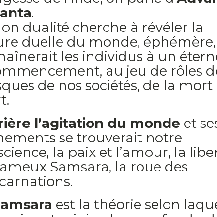
anta
.
on dualité cherche à révéler la
ure duelle du monde, éphémère,
aînerait les individus à un étern
ommencement, au jeu de rôles d
ues de nos sociétés, de la mort 
t.
rière l’agitation du monde
et se
nements se trouverait notre
cience, la paix et l’amour, la libe
fameux Samsara, la roue des
carnations.
Samsara
est la théorie selon laqu