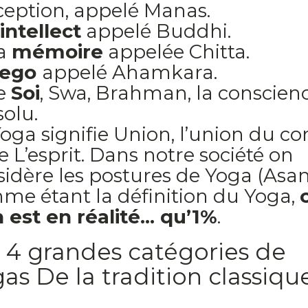
ception, appelé Manas.
intellect
appelé Buddhi.
La
mémoire
appelée Chitta.
ego
appelé Ahamkara.
Le
Soi
, Swa, Brahman, la conscienc
solu.
oga signifie Union, l’union du co
e L’esprit. Dans notre société on
sidère les postures de Yoga (Asa
me étant la définition du Yoga,
 est en réalité... qu’1%
.
 4 grandes catégories de
as De la tradition classique