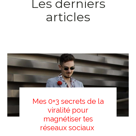
Les derniers
articles
Mes 0+3 secrets de la
viralité pour
magnétiser tes
réseaux sociaux