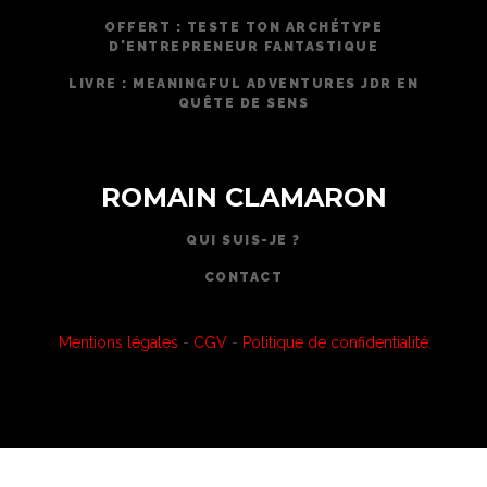
OFFERT : TESTE TON ARCHÉTYPE
D'ENTREPRENEUR FANTASTIQUE
LIVRE : MEANINGFUL ADVENTURES JDR EN
QUÊTE DE SENS
ROMAIN CLAMARON
QUI SUIS-JE ?
CONTACT
Mentions légales
-
CGV
-
Politique de confidentialité